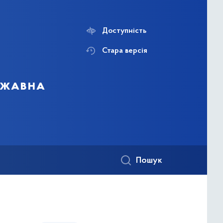
Доступність
Стара версія
ержавна
Пошук