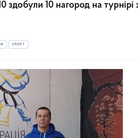
добули 10 нагород на турнірі 
РИ
СПОРТ