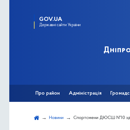
GOV.UA
Державні сайти України
Дніпро
Про район
Адміністрація
Громадс
Новини
Спортсмени ДЮСШ №10 здобули 10 нагород на турн