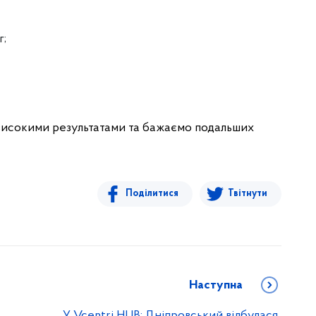
г;
 високими результатами та бажаємо подальших
Поділитися
Твітнути
Наступна
У Vcentri HUB: Дніпровський відбулася