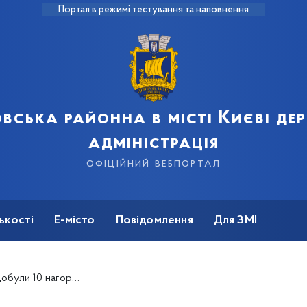
Портал в режимі тестування та наповнення
вська районна в місті Києві д
адміністрація
офіційний вебпортал
ькості
Е-місто
Повідомлення
Для ЗМІ
ірі з дзюдо "Школи спорту"