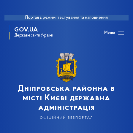
Портал в режимі тестування та наповнення
GOV.UA
Меню
Державні сайти України
Дніпровська районна в
місті Києві державна
адміністрація
офіційний вебпортал