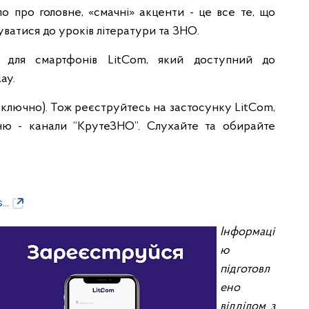
ло про головне, «смачні» акценти - це все те, що
ватися до уроків літератури та ЗНО.
у для смартфонів LitCom, який доступний до
ay.
включно). Тож реєструйтесь на застосунку LitCom,
ю - канали “КрутеЗНО”. Слухайте та обирайте
..
Інформаці
ю
підготовл
ено
відділом з