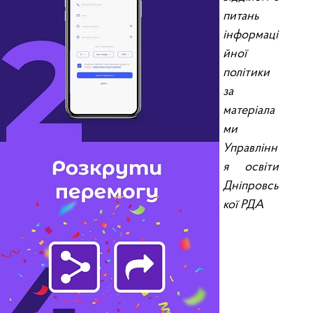
питань
інформаці
йної
політики
за
матеріала
ми
Управлінн
я освіти
Дніпровсь
кої РДА