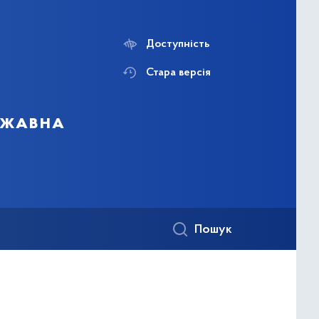
Доступність
Стара версія
ержавна
Пошук