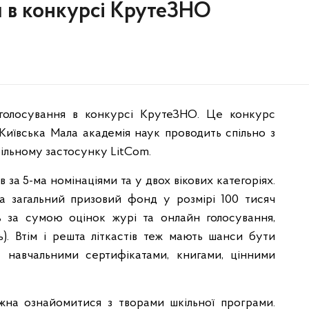
я в конкурсі КрутеЗНО
 голосування в конкурсі КрутеЗНО. Це конкурс
Київська Мала академія наук проводить спільно з
ільному застосунку LitCom.
 за 5-ма номінаціями та у двох вікових категоріях.
за загальний призовий фонд у розмірі 100 тисяч
ть за сумою оцінок журі та онлайн голосування,
). Втім і решта літкастів теж мають шанси бути
 навчальними сертифікатами, книгами, цінними
жна ознайомитися з творами шкільної програми.