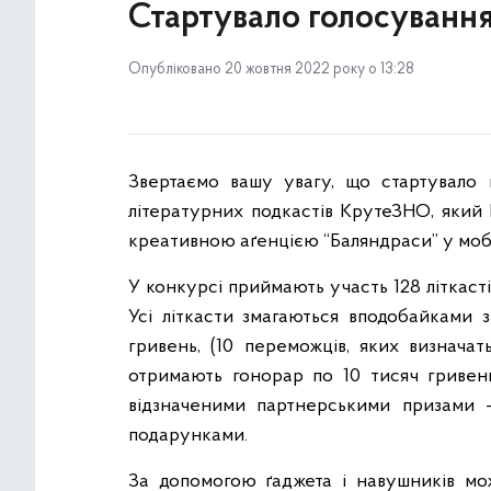
Стартувало голосуванн
Опубліковано 20 жовтня 2022 року о 13:28
Звертаємо вашу увагу, що стартувало
літературних подкастів КрутеЗНО, який 
креативною аґенцією “Баляндраси” у моб
У конкурсі приймають участь 128 літкастів
Усі літкасти змагаються вподобайками 
гривень, (10 переможців, яких визнача
отримають гонорар по 10 тисяч гривень
відзначеними партнерськими призами -
подарунками.
За допомогою ґаджета і навушників мо