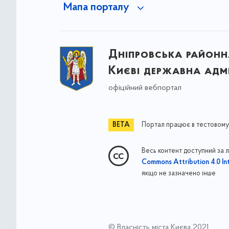
Мапа порталу
Дніпровська районна
Києві державна адмі
офіційний вебпортал
Портал працює в тестовому
Весь контент доступний за 
Commons Attribution 4.0 Int
якщо не зазначено інше
© Власність міста Києва 2021