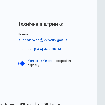
Технічна підтримка
Пошта:
support.web@kyivcity.gov.ua
Телефон:
(044) 366-80-13
Компанія «Kitsoft»
– розробник
порталу
й Паладій
Youtube
Twitter