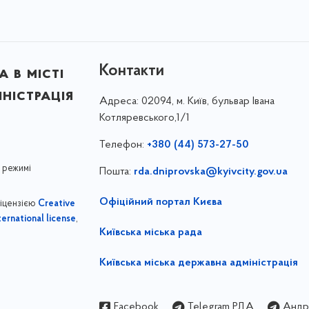
Контакти
 в місті
ністрація
Адреса:
02094, м. Київ, бульвар Івана
Котляревського,1/1
Телефон:
+380 (44) 573-27-50
 режимі
Пошта:
rda.dniprovska@kyivcity.gov.ua
Офіційний портал Києва
ліцензією
Creative
,
ernational license
Київська міська рада
Київська міська державна адміністрація
Facebook
Telegram РДА
Андрі