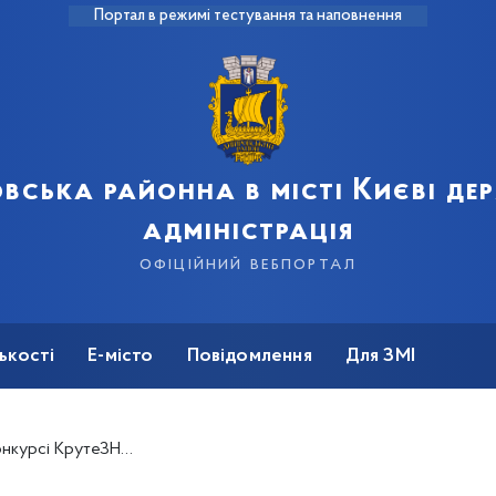
Портал в режимі тестування та наповнення
вська районна в місті Києві д
адміністрація
офіційний вебпортал
ькості
Е-місто
Повідомлення
Для ЗМІ
онкурсі КрутеЗНО