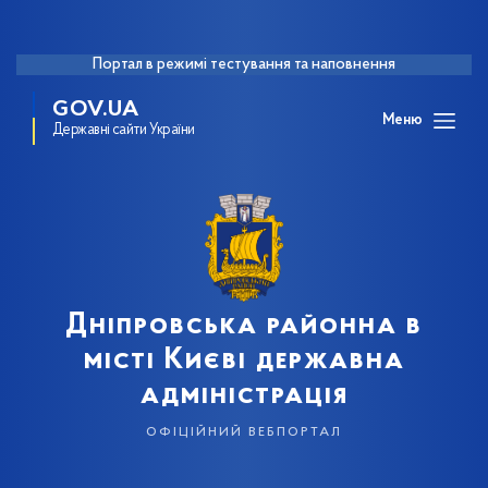
Портал в режимі тестування та наповнення
GOV.UA
Меню
Державні сайти України
Дніпровська районна в
місті Києві державна
адміністрація
офіційний вебпортал