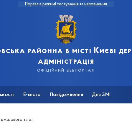
Портал в режимі тестування та наповнення
вська районна в місті Києві д
адміністрація
офіційний вебпортал
ькості
Е-місто
Повідомлення
Для ЗМІ
и на українських та міжнародних фестивалях