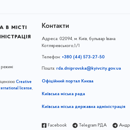
Контакти
 в місті
ністрація
Адреса:
02094, м. Київ, бульвар Івана
Котляревського,1/1
Телефон:
+380 (44) 573-27-50
 режимі
Пошта:
rda.dniprovska@kyivcity.gov.ua
Офіційний портал Києва
ліцензією
Creative
,
ernational license
Київська міська рада
Київська міська державна адміністрація
Facebook
Telegram РДА
Андрі