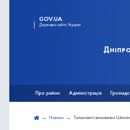
GOV.UA
Державні сайти України
Дніпро
Про район
Адміністрація
Громадс
Новини
Талановиті вихованки Школи джазового та естрадного мистецтв успішно виступил