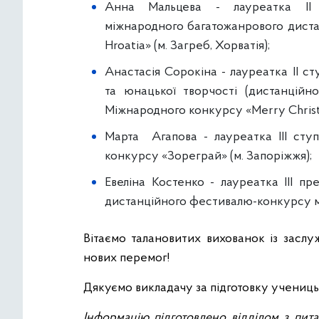
Анна Мальцева - лауреатка ІІ п
міжнародного багатожанрового диста
Hroatia» (м. Загреб, Хорватія);
Анастасія Сорокіна - лауреатка II с
та юнацької творчості (дистанційно
Міжнародного конкурсу «Merry Chris
Марта Агапова - лауреатка ІІІ сту
конкурсу «Зореграй» (м. Запоріжжя);
Евеліна Костенко - лауреатка ІІІ п
дистанційного фестивалю-конкурсу мис
Вітаємо талановитих вихованок із заслу
нових перемог!
Дякуємо викладачу за підготовку учениць 
Інформацію підготовлено відділом з пита