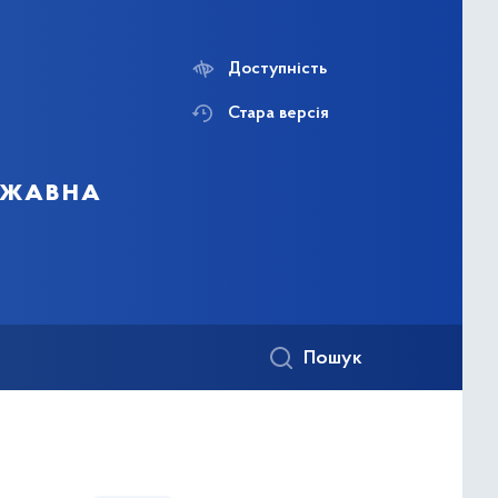
Доступність
Стара версія
ержавна
Пошук