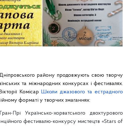
 Дніпровського району продовжують свою творчу
аїнських та міжнародних конкурсах і фестивалях.
Вікторії Комісар
Школи джазового та естрадного
ійному форматі у творчих змаганнях:
ран-Прі Українсько-хорватського двохтурового
нційного фестивалю-конкурсу мистецтв «Stars of