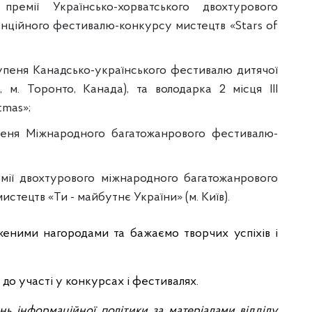
ремії Українсько-хорватського двохтурового
нційного фестивалю-конкурсу мистецтв «Stars of
тупеня Канадсько-українського фестивалю дитячої
, м. Торонто, Канада), та володарка 2 місця ІІІ
tmas»;
пеня Міжнародного багатожанрового фестивалю-
ремії двохтурового міжнародного багатожанрового
тецтв «Ти - майбутнє України» (м. Київ).
женими нагородами та бажаємо творчих успіхів і
до участі у конкурсах і фестивалях.
нь інформаційної політики за матеріалами відділу