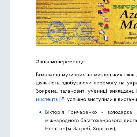
#вітаємопереможців
Вихованці музичних та мистецьких шкіл
діяльність, здобуваючи перемогу на укр
Зокрема, талановиті учениці викладача 
мистецтв
успішно виступили в дистанц
Вікторія Гончаренко - володарка Г
міжнародного багатожанрового диста
Hroatia» (м. Загреб, Хорватія);