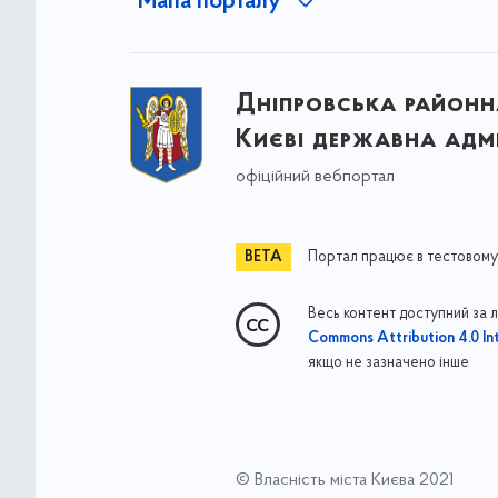
Мапа порталу
Дніпровська районна
Києві державна адмі
офіційний вебпортал
Портал працює в тестовому
Весь контент доступний за 
Commons Attribution 4.0 Int
якщо не зазначено інше
© Власність міста Києва 2021