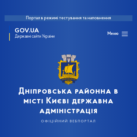
Портал в режимі тестування та наповнення
GOV.UA
Меню
Державні сайти України
Дніпровська районна в
місті Києві державна
адміністрація
офіційний вебпортал