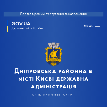
Портал в режимі тестування та наповнення
GOV.UA
Меню
Державні сайти України
Дніпровська районна в
місті Києві державна
адміністрація
офіційний вебпортал