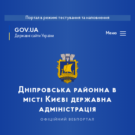
Портал в режимі тестування та наповнення
GOV.UA
Меню
Державні сайти України
Дніпровська районна в
місті Києві державна
адміністрація
офіційний вебпортал