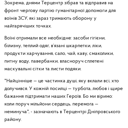
Зокрема, днями Терцентр зібрав та відправив на
фронт чергову партію гуманітарної допомоги для
воїнів ЗСУ, які зараз тримають оборону у
найгарячіших точках.
Воїні отримали все необхідне: засоби гігієни,
білизну, теплий одяг, в’язані шкарпетки, ліки,
продукти харчування, сало, чай, каву, смаколики,
питну воду, павербанки, власноруч сплетені
маскувальні сітки та листи подяки.
"Найцінніше — це частинка душі, яку вклали всі, хто
долучився. У кожній посилці — турбота, любов і щире
бажання підтримати наших Героїв. Бо ми віримо:
коли поруч мільйони сердець, перемога —
неминуча", - зазначають в Терцентрі Дніпровського
району.