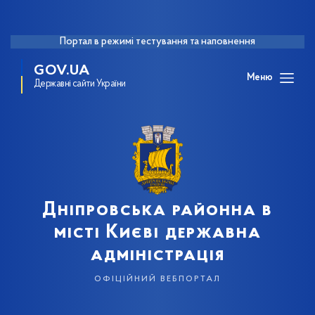
Портал в режимі тестування та наповнення
GOV.UA
Меню
Державні сайти України
Дніпровська районна в
місті Києві державна
адміністрація
офіційний вебпортал