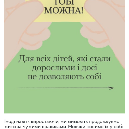
Іноді навіть виростаючи, ми мимохіть продовжуємо
жити за чужими правилами. Мовчки носимо їх у собі