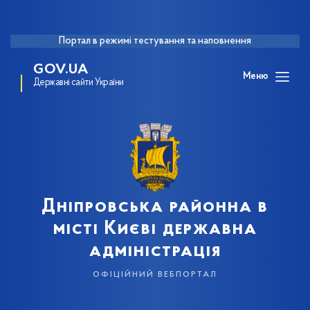
Портал в режимі тестування та наповнення
GOV.UA
Меню
Державні сайти України
Дніпровська районна в
місті Києві державна
адміністрація
офіційний вебпортал