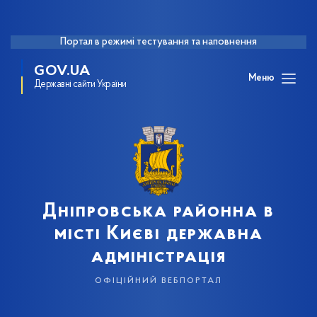
Портал в режимі тестування та наповнення
GOV.UA
Меню
Державні сайти України
Дніпровська районна в
місті Києві державна
адміністрація
офіційний вебпортал