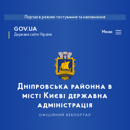
Портал в режимі тестування та наповнення
GOV.UA
Меню
Державні сайти України
Дніпровська районна в
місті Києві державна
адміністрація
офіційний вебпортал