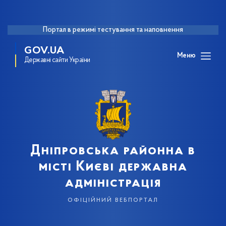
Портал в режимі тестування та наповнення
GOV.UA
Меню
Державні сайти України
Дніпровська районна в
місті Києві державна
адміністрація
офіційний вебпортал