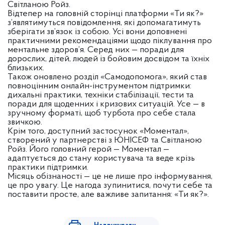
Світланою Ройз.
Відтепер на головній сторінці платформи «Ти як?»
з’являтимуться повідомлення, які допомагатимуть
зберігати зв’язок із собою. Усі вони доповнені
практичними рекомендаціями щодо піклування про
ментальне здоров’я. Серед них — поради для
дорослих, дітей, людей із бойовим досвідом та їхніх
близьких.
Також оновлено розділ «Самодопомога», який став
повноцінним онлайн-інструментом підтримки:
дихальні практики, техніки стабілізації, тести та
поради для щоденних і кризових ситуацій. Усе — в
зручному форматі, щоб турбота про себе стала
звичкою.
Крім того, доступний застосунок «Моментал»,
створений у партнерстві з ЮНІСЕФ та Світланою
Ройз. Його головний герой — Моментал —
адаптується до стану користувача та веде крізь
практики підтримки.
Місяць обізнаності — це не лише про інформування,
це про увагу. Це нагода зупинитися, почути себе та
поставити просте, але важливе запитання: «Ти як?».