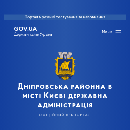
Портал в режимі тестування та наповнення
GOV.UA
Меню
Державні сайти України
Дніпровська районна в
місті Києві державна
адміністрація
офіційний вебпортал