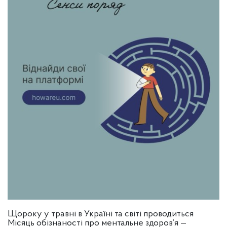
Щороку у травні в Україні та світі проводиться
Місяць обізнаності про ментальне здоров’я —