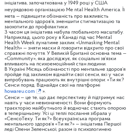
ініціатива, започаткована у 1949 році у США
неурядовою організацією Me
ntal Health America. Її
мета — підвищити обізнаність про важливість
ментального здоров’я, зменшити стигматизацію та
заохотити до профілактики.
З часом ця ініціатива набула глобального масштабу.
Наприклад, цього року в Канаді під час Mental
Health Week лунатиме заклик «Unmasking Mental
Health» — зняти маски й говорити відкрито про свої
справжні почуття. У Великій Британії основна тема —
«Community», яка досліджує, як соціальні зв’язки
впливають на психоемоційний стан людини.
В Україні Місяць обізнаності про ментальне здоров’я
пройде під закликом віднайти свої сенси, які у часи
випробувань працюють як внутрішні опори: «Ти як?
Сенси поряд. Віднайди свої на платформі
howareu.com
».
Сенси — це те, що дає перспективу й підтримує нас
навіть у часи невизначеності. Вони формують
траєкторію майбутнього й водночас стають опорою
в теперішньому. Усі ці теплі послання зібрала у
«СенсоТеку. Ти як?» Всеукраїнська програма
ментального здоров’я «Ти як?» — ініціатива Першої
леді Олени Зеленської, разом із психологинею