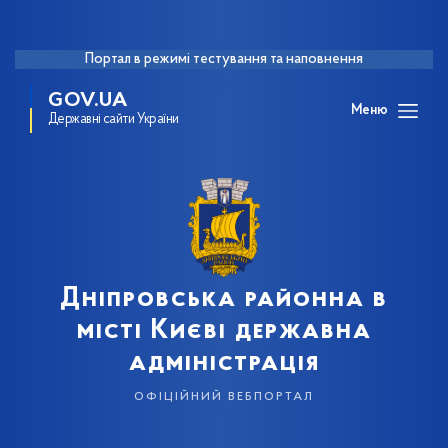
Портал в режимі тестування та наповнення
GOV.UA
Меню
Державні сайти України
Дніпровська районна в
місті Києві державна
адміністрація
офіційний вебпортал