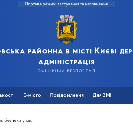
Портал в режимі тестування та наповнення
вська районна в місті Києві д
адміністрація
офіційний вебпортал
ькості
Е-місто
Повідомлення
Для ЗМІ
раці»: Прийняття на роботу