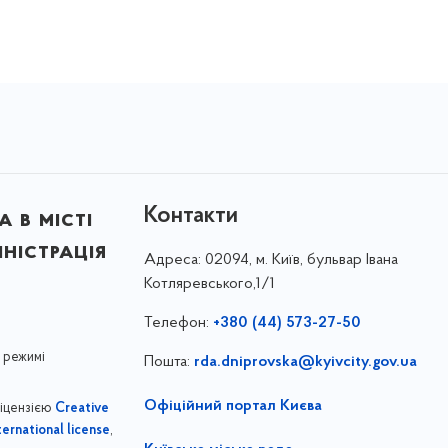
Контакти
 в місті
ністрація
Адреса:
02094, м. Київ, бульвар Івана
Котляревського,1/1
Телефон:
+380 (44) 573-27-50
 режимі
Пошта:
rda.dniprovska@kyivcity.gov.ua
Офіційний портал Києва
ліцензією
Creative
,
ernational license