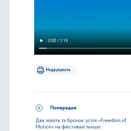
Надрукувати
Попередня
Два золота та бронза: успіх «Freedom of
Motion» на фестивалі танцю