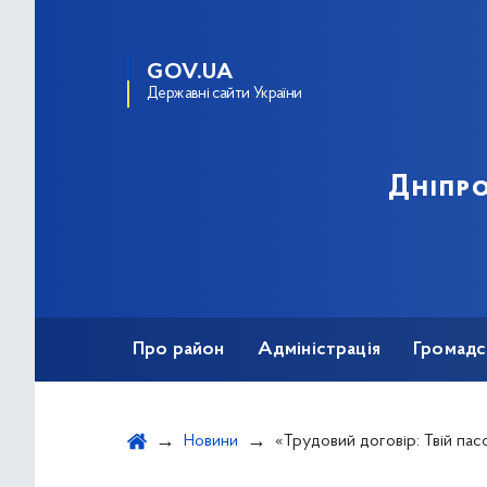
GOV.UA
Державні сайти України
Дніпро
Про район
Адміністрація
Громадс
Новини
«Трудовий договір: Твій пасок безпеки у світі п