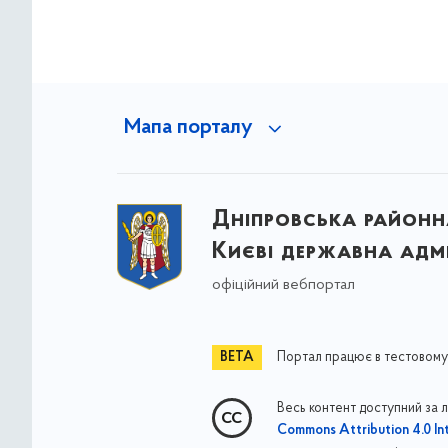
Мапа порталу
Дніпровська районна
Києві державна адмі
офіційний вебпортал
Портал працює в тестовому
Весь контент доступний за 
Commons Attribution 4.0 Int