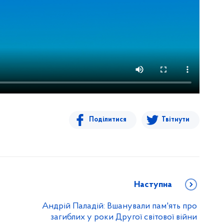
Поділитися
Твітнути
Наступна
Андрій Паладій: Вшанували пам'ять про
загиблих у роки Другої світової війни