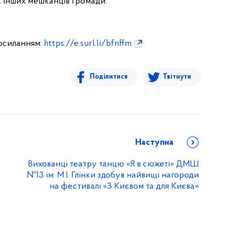
а інших мешканців громади.
посиланням:
https://e.surl.li/bfnffm
Поділитися
Твітнути
Наступна
Вихованці театру танцю «Я в сюжеті» ДМШ
№13 ім. М.І. Глінки здобув найвищі нагороди
на фестивалі «З Києвом та для Києва»