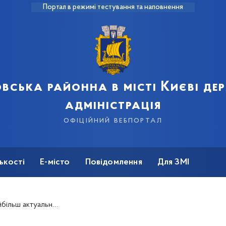
Портал в режимі тестування та наповнення
вська районна в місті Києві д
адміністрація
офіційний вебпортал
ькості
Е-місто
Повідомлення
Для ЗМІ
 громад: долучитися можна до 1 липня