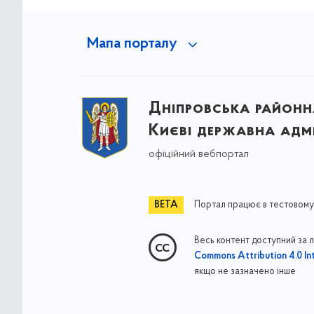
Мапа порталу
Дніпровська районна
Києві державна адмі
офіційний вебпортал
Портал працює в тестовому
Весь контент доступний за 
Commons Attribution 4.0 Int
якщо не зазначено інше