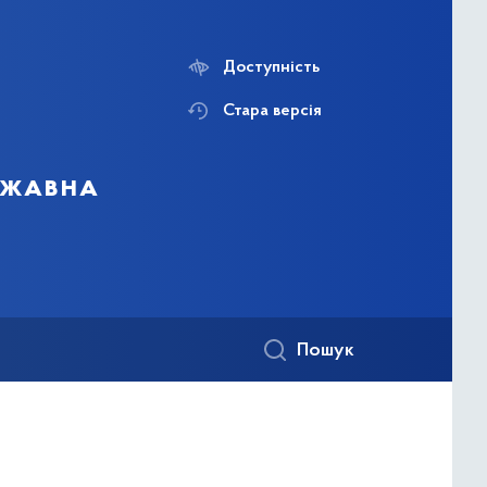
Доступність
Стара версія
ержавна
Пошук