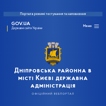
Портал в режимі тестування та наповнення
GOV.UA
Меню
Державні сайти України
Дніпровська районна в
місті Києві державна
адміністрація
офіційний вебпортал