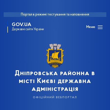
Портал в режимі тестування та наповнення
GOV.UA
Меню
Державні сайти України
Дніпровська районна в
місті Києві державна
адміністрація
офіційний вебпортал