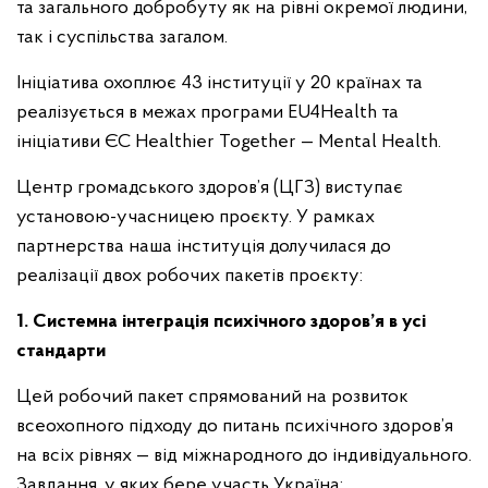
та загального добробуту як на рівні окремої людини,
так і суспільства загалом.
Ініціатива охоплює 43 інституції у 20 країнах та
реалізується в межах програми EU4Health та
ініціативи ЄС Healthier Together — Mental Health.
Центр громадського здоров’я (ЦГЗ) виступає
установою-учасницею проєкту. У рамках
партнерства наша інституція долучилася до
реалізації двох робочих пакетів проєкту:
1. Системна інтеграція психічного здоров’я в усі
стандарти
Цей робочий пакет спрямований на розвиток
всеохопного підходу до питань психічного здоров’я
на всіх рівнях — від міжнародного до індивідуального.
Завдання, у яких бере участь Україна: