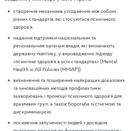
створення механізмів узгодження між собою
різних стандартів, які стосуються психічного
здоров’я;
надання підтримки національним та
регіональним органам влади, які визначають
державну політику, у впровадженні підходу
«психічне здоров’я в усіх стандартах» (Mental
Health in All Policies (MHIAP));
визначення та поширення найкращих доказових
та інноваційних методів профілактики
захворювань і промоції психічного здоров’я для
вразливих груп, а також боротьба зі стигмою та
дискримінацією;
посилення залученості людей з досвідом
психічних розладів до формування стандартів і