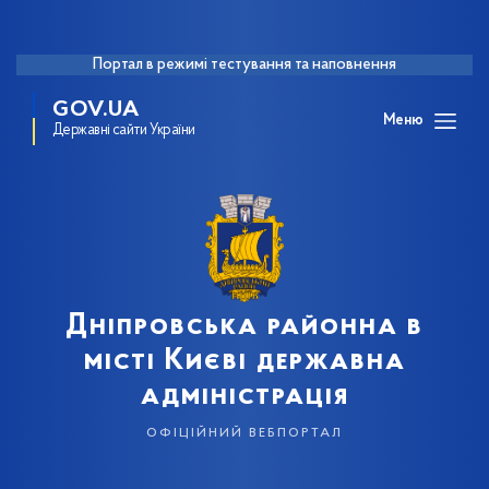
Портал в режимі тестування та наповнення
GOV.UA
Меню
Державні сайти України
Дніпровська районна в
місті Києві державна
адміністрація
офіційний вебпортал