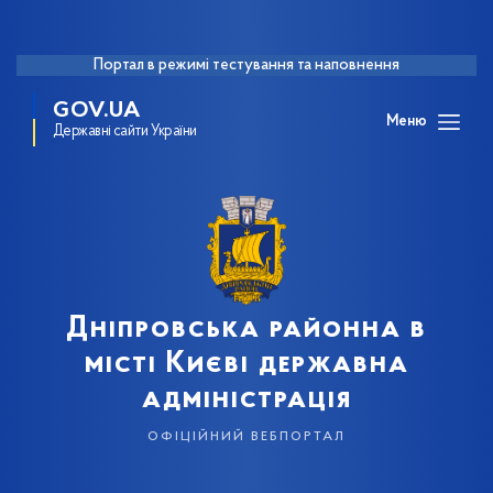
Портал в режимі тестування та наповнення
GOV.UA
Меню
Державні сайти України
Дніпровська районна в
місті Києві державна
адміністрація
офіційний вебпортал