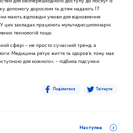
остей для безперешкодного доступу до послуг із
і таку допомогу дорослим та дітям надають 17
они мають відповідні умови для відновлення
. У цих закладах працюють мультидисциплінарні
ивних технологій тощо.
чній сфері – не просто сучасний тренд, а
ги. Медицина рятує життя та здоров’я, тому має
оступною для кожного», – підбила підсумки
Поділитися
Твітнути
Наступна