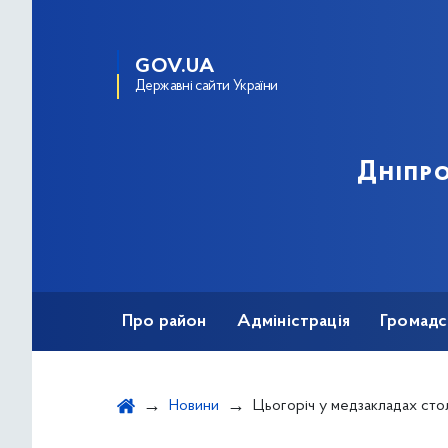
GOV.UA
Державні сайти України
Дніпро
Про район
Адміністрація
Громадс
Новини
Цьогоріч у медзакладах столиці продовжать впроваджувати принципи безбар’єрності для 