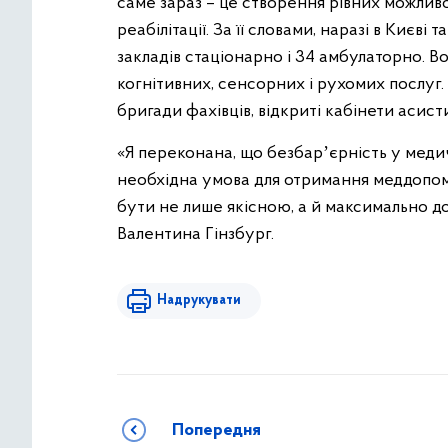
саме зараз – це створення рівних можлив
реабілітації. За її словами, наразі в Києв
закладів стаціонарно і 34 амбулаторно. В
когнітивних, сенсорних і рухомих послуг
бригади фахівців, відкриті кабінети асист
«Я переконана, що безбарʼєрність у меди
необхідна умова для отримання меддопомо
бути не лише якісною, а й максимально д
Валентина Гінзбург.
Надрукувати
Попередня