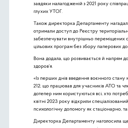
завдяки налагодженій з 2021 року співпр
глухих УТОГ.
Також директорка Департаменту нагадала,
отримали доступ до Реєстру територіальн
забезпечувати внутрішньо переміщених 
цільових програм без збору паперових до
Вона додала, що розвивається й напрям д
здоров’я.
«Із перших днів введення воєнного стану 
212, що працював для учасників АТО та чле
дотепер ним користуються всі, хто потреб
квітні 2023 року відкрили спеціалізован
психологічну допомогу як стаціонарно, та
Директорка Департаменту наголосила ще 