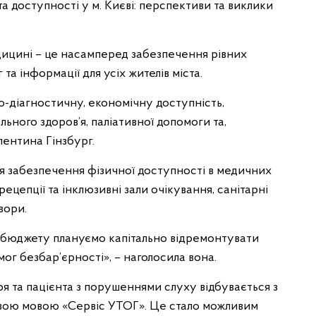
 доступності у м. Києві: перспективи та виклики
дицині – це насамперед забезпечення рівних
а інформації для усіх жителів міста.
но-діагностичну, економічну доступність,
ального здоров’я, паліативної допомоги та,
лентина Гінзбург.
я забезпечення фізичної доступності в медичних
ецепції та інклюзивні зали очікування, санітарні
вори.
о бюджету плануємо капітально відремонтувати
ог безбар’єрності», – наголосила вона.
ря та пацієнта з порушеннями слуху відбувається з
вою мовою «Сервіс УТОГ». Це стало можливим