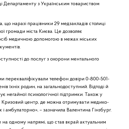
аці Департаменту з Українським товариством
 що наразі працівники 29 медзакладів столиці
ої громади міста Києва. Це дозволяє
осіб медичною допомогою в межах міських
кументів.
оступності до послуг з охорони ментального
ми перекваліфікували телефон довіри 0-800-501-
нів їхніх родин, на загальнодоступний. Відтоді й
ує негайної психологічної підтримки. Також у
ий Кризовий центр, де можна отримувати медико-
к і амбулаторно», – зазначила Валентина Гінзбург.
на одному напрямі, що став вкрай актуальним