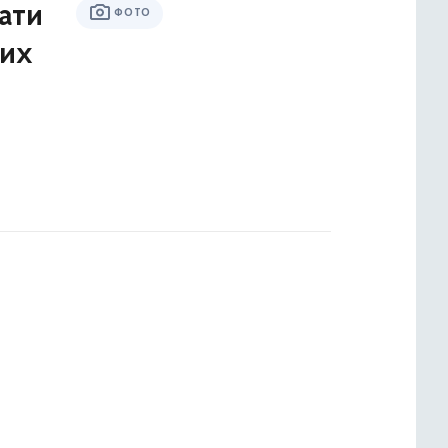
ати
ФОТО
них