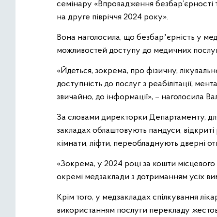
семінару «Впровадження безбар’єрності та
на друге півріччя 2024 року».
Вона наголосила, що безбарʼєрність у ме
можливостей доступу до медичних послуг т
«Йдеться, зокрема, про фізичну, лікуваль
доступність до послуг з реабілітації, мент
звичайно, до інформації», – наголосила Ва
За словами директорки Департаменту, дл
закладах облаштовують пандуси, відкриті р
кімнати, ліфти, переобладнують дверні от
«Зокрема, у 2024 році за кошти місцевог
окремі медзаклади з дотриманням усіх вим
Крім того, у медзакладах спілкування ліка
використанням послуги перекладу жесто