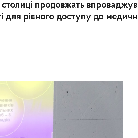
 столиці продовжать впроваджув
і для рівного доступу до медич