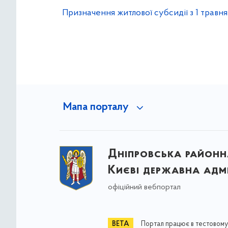
Призначення житлової субсидії з 1 травня
Мапа порталу
Дніпровська районна
Києві державна адмі
офіційний вебпортал
Портал працює в тестовому