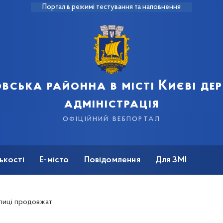
Портал в режимі тестування та наповнення
вська районна в місті Києві д
адміністрація
офіційний вебпортал
ькості
Е-місто
Повідомлення
Для ЗМІ
рівного доступу до медичних послуг усіх містян