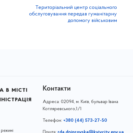
Територіальний центр соціального
обслуговування передав гуманітарну
допомогу військовим
Контакти
 в місті
ністрація
Адреса:
02094, м. Київ, бульвар Івана
Котляревського,1/1
Телефон:
+380 (44) 573-27-50
 режимі
Пошта:
rda.dniprovska@kyivcity.gov.ua