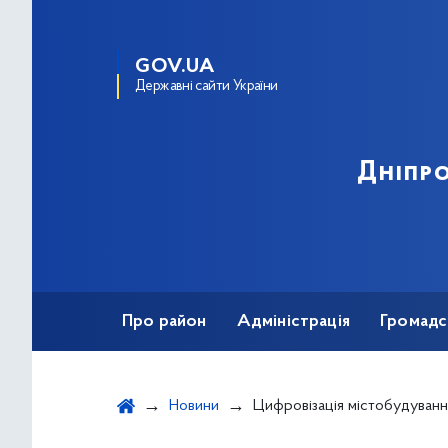
GOV.UA
Державні сайти України
Дніпро
Про район
Адміністрація
Громадс
Новини
Цифровізація містобудування: в Україні створю