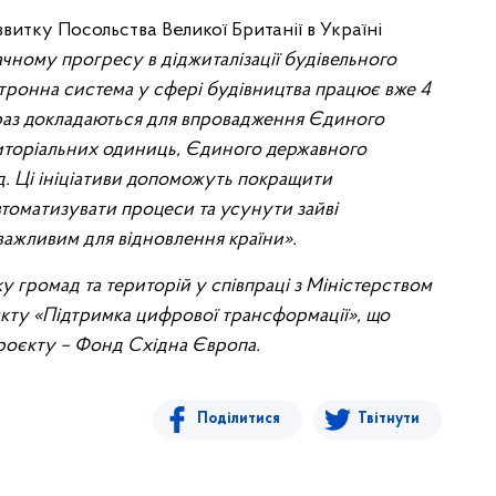
звитку Посольства Великої Британії в Україні
чному прогресу в діджиталізації будівельного
тронна система у сфері будівництва працює вже 4
араз докладаються для впровадження Єдиного
иторіальних одиниць, Єдиного державного
д. Ці ініціативи допоможуть покращити
автоматизувати процеси та усунути зайві
важливим для відновлення країни».
у громад та територій у співпраці з Міністерством
кту «Підтримка цифрової трансформації», що
роєкту – Фонд Східна Європа.
Поділитися
Твітнути