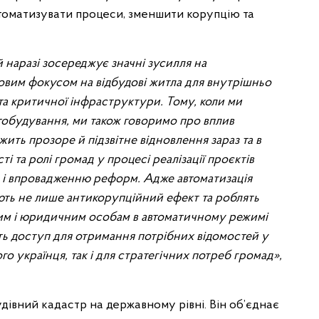
томатизувати процеси, зменшити корупцію та
 наразі зосереджує значні зусилля на
ковим фокусом на відбудові житла для внутрішньо
 та критичної інфраструктури. Тому, коли ми
тобудування, ми також говоримо про вплив
ежить прозоре й підзвітне відновлення зараз та в
 та ролі громад у процесі реалізації проєктів
в і впровадженню реформ. Адже автоматизація
ють не лише антикорупційний ефект та роблять
ним і юридичним особам в автоматичному режимі
ть доступ для отримання потрібних відомостей у
го українця, так і для стратегічних потреб громад»,
дівний кадастр на державному рівні. Він об’єднає