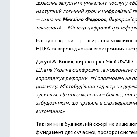
дозволив запустити унікальну послугу єВ
наступний логічний крок у цифровізації га
— зазначив
Михайло Федоров
, Віцепрем’єр
технологій — Міністр цифрової трансформа
Наступні кроки — розширення можливосте
ЄДРА та впровадження електронних інстр
Джулі А. Конен
, директорка Місії USAID в 
Штатів Україна оцифровує та модернізує с
впроваджує реформи, які спрямовані на по
розвитку. Містобудівний кадастр на держ
зусиллях. Це нововведення – більше, ніж п
забудовникам, що правила є справедливими
виконанню».
Такі зміни в будівельній сфері не лише д
фундамент для сучасної, прозорої системи