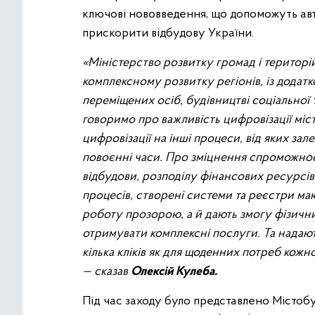
ключові нововведення, що допоможуть ав
прискорити відбудову України.
«Міністерство розвитку громад і територій
комплексному розвитку регіонів, із додат
переміщених осіб, будівництві соціальної
говоримо про важливість цифровізації міс
цифровізації на інші процеси, від яких зал
повоєнні часи. Про зміцнення спроможності
відбудови, розподілу фінансових ресурсі
процесів, створені системи та реєстри ма
роботу прозорою, а й дають змогу фізич
отримувати комплексні послуги. Та надаю
кілька кліків як для щоденних потреб кожно
— сказав
Олексій Кулеба.
Під час заходу було представлено Містобу