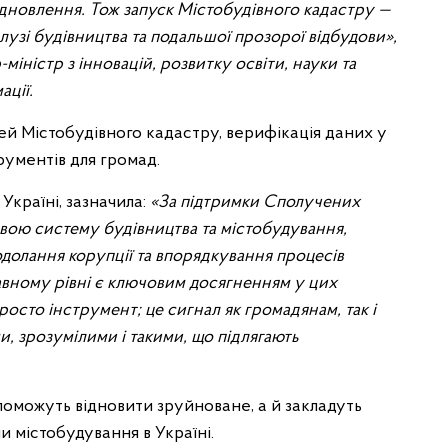
ідновлення. Тож запуск Містобудівного кадастру —
лузі будівництва та подальшої прозорої відбудови»,
-міністр з інновацій, розвитку освіти, науки та
ції.
й Містобудівного кадастру, верифікація даних у
ументів для громад.
Україні, зазначила:
«За підтримки Сполучених
вою систему будівництва та містобудування,
долання корупції та впорядкування процесів
авному рівні є ключовим досягненням у цих
росто інструмент; це сигнал як громадянам, так і
, зрозумілими і такими, що підлягають
опоможуть відновити зруйноване, а й закладуть
 містобудування в Україні.