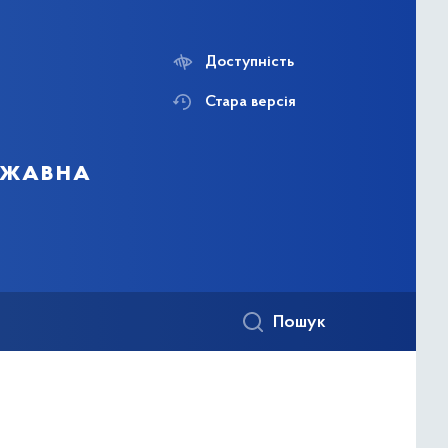
Доступність
Стара версія
ержавна
Пошук