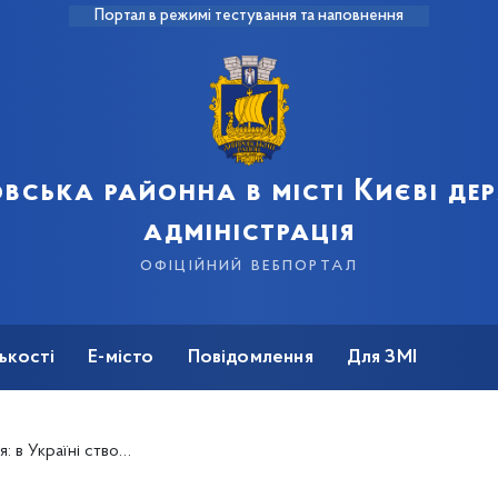
Портал в режимі тестування та наповнення
вська районна в місті Києві д
адміністрація
офіційний вебпортал
ькості
Е-місто
Повідомлення
Для ЗМІ
ють Містобудівний кадастр