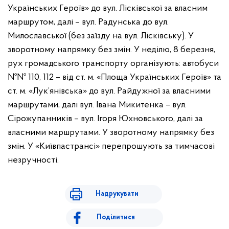
Українських Героїв» до вул. Лісківської за власним
маршрутом, далі – вул. Радунська до вул.
Милославської (без заїзду на вул. Лісківську). У
зворотному напрямку без змін.
️У неділю, 8 березня,
рух громадського транспорту організують:
️автобуси
№№ 110, 112 – від ст. м. «Площа Українських Героїв» та
ст. м. «Лук’янівська» до вул. Райдужної за власними
маршрутами, далі вул. Івана Микитенка – вул.
Сірожупанників – вул. Ігоря Юхновського, далі за
власними маршрутами. У зворотному напрямку без
змін.
У «Київпастрансі» перепрошують за тимчасові
незручності.
Надрукувати
Поділитися