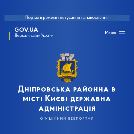
Портал в режимі тестування та наповнення
GOV.UA
Меню
Державні сайти України
Дніпровська районна в
місті Києві державна
адміністрація
офіційний вебпортал