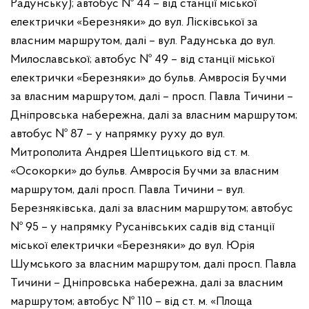
Радунську);
️автобус № 44 – від станції міської
електрички «Березняки» до вул. Лісківської за
власним маршрутом, далі – вул. Радунська до вул.
Милославської;
️автобус № 49 – від станції міської
електрички «Березняки» до бульв. Амвросія Бучми
за власним маршрутом, далі – просп. Павла Тичини –
Дніпровська набережна, далі за власним маршрутом;
️автобус № 87 – у напрямку руху до вул.
Митрополита Андрея Шептицького від ст. м.
«Осокорки» до бульв. Амвросія Бучми за власним
маршрутом, далі просп. Павла Тичини – вул.
Березняківська, далі за власним маршрутом;
️автобус
№ 95 – у напрямку Русанівських садів від станції
міської електрички «Березняки» до вул. Юрія
Шумського за власним маршрутом, далі просп. Павла
Тичини – Дніпровська набережна, далі за власним
маршрутом;
️автобус № 110 – від ст. м. «Площа