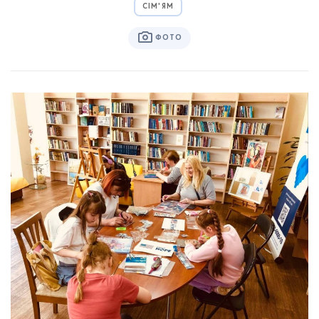
СІМ'ЯМ
ФОТО