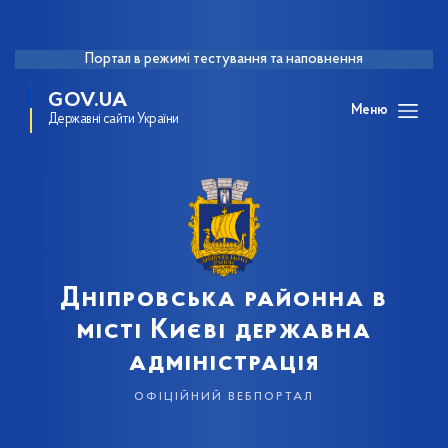
Портал в режимі тестування та наповнення
GOV.UA
Меню
Державні сайти України
Дніпровська районна в
місті Києві державна
адміністрація
офіційний вебпортал