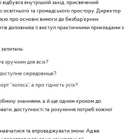
і відбувся внутрішній захід, присвячений
 освітнього та громадського простору. Директор
ією про основні вимоги до безбар’єрних
нтів доповнила її виступ практичними прикладами з
запитань:
ув зручним для всіх?
 доступне середовище?
т “когось”, а про гідність усіх?
обміну знаннями, а й ще одним кроком до
ваги, доступності та розуміння потреб кожної
навчатися та впроваджувати зміни. Адже