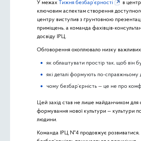
У межах
Тижня безбар’єрності
в центр
ключовим аспектам створення доступного
центру виступив з ґрунтовною презентац
приміщень, а команда фахівців-консульта
досвіду ІРЦ.
Обговорення охоплювало низку важливих 
як облаштувати простір так, щоб він б
які деталі формують по-справжньому
чому безбар’єрність — це не про комфор
Цей захід став не лише майданчиком для 
формування нової культури — культури по
людини.
Команда ІРЦ №4 продовжує розвиватися, 