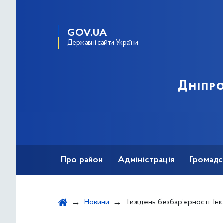
GOV.UA
Державні сайти України
Дніпро
Про район
Адміністрація
Громадс
Новини
Тиждень безбар’єрності: Інклюзивно-ресурсний центр №4 провів інформаційний захід щодо створе