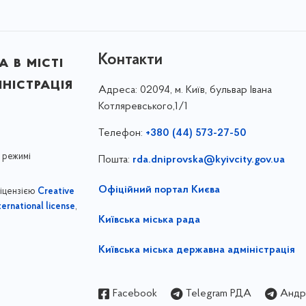
Контакти
 в місті
ністрація
Адреса:
02094, м. Київ, бульвар Івана
Котляревського,1/1
Телефон:
+380 (44) 573-27-50
 режимі
Пошта:
rda.dniprovska@kyivcity.gov.ua
Офіційний портал Києва
ліцензією
Creative
,
ernational license
Київська міська рада
Київська міська державна адміністрація
Facebook
Telegram РДА
Андрі