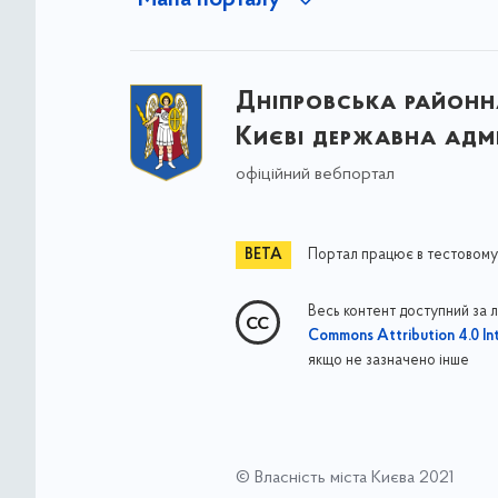
Мапа порталу
Дніпровська районна
Києві державна адмі
офіційний вебпортал
Портал працює в тестовому
Весь контент доступний за 
Commons Attribution 4.0 Int
якщо не зазначено інше
© Власність міста Києва 2021