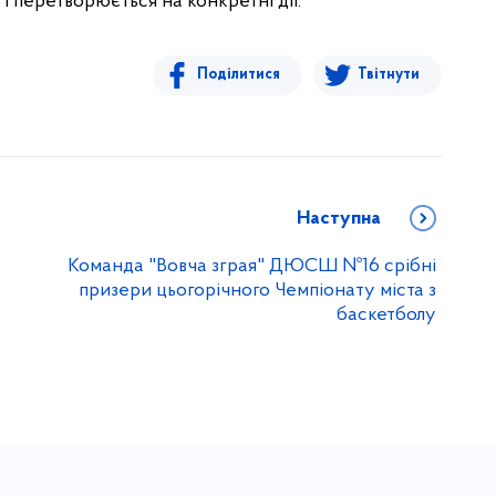
і перетворюється на конкретні дії.
Поділитися
Твітнути
Наступна
Команда "Вовча зграя" ДЮСШ №16 срібні
призери цьогорічного Чемпіонату міста з
баскетболу