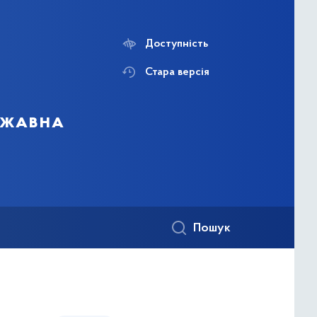
Доступність
Стара версія
ержавна
Пошук