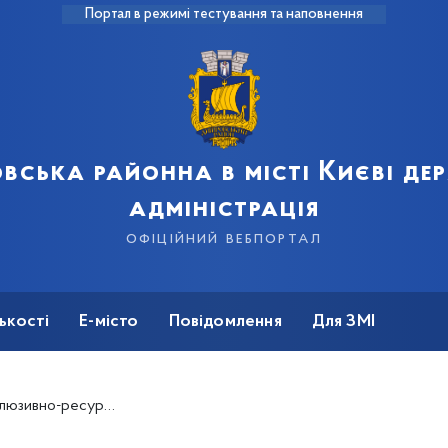
Портал в режимі тестування та наповнення
вська районна в місті Києві д
адміністрація
офіційний вебпортал
ькості
Е-місто
Повідомлення
Для ЗМІ
ння доступного освітнього та громадського простору