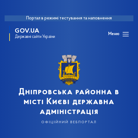
Портал в режимі тестування та наповнення
GOV.UA
Меню
Державні сайти України
Дніпровська районна в
місті Києві державна
адміністрація
офіційний вебпортал