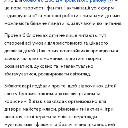
Літо для
бібліотек ЦБС Дніпровського району
–
це пора творчості, фантазії, активізації усіх форм
індивідуальної та масової роботи з читачами-дітьми,
можливість ближче пізнати їх, залучаючи до читання.
Проте в бібліотеках діти не лише читають, тут
створені всі умови для змістовного та цікавого
дозвілля дітей. Для юних почитайликів проводяться
заходи, які дають можливість дитині творчо
розвиватися, духовно та інтелектуально
збагачуватися, розширювати світогляд.
Бібліотекарі подбали про те, щоб відпочинок дітей
влітку був змістовним, а дозвілля цікавим та
корисним. Відтак в закладах організовано для
дітвори майстер-класи, різноманітні активні ігри,
читання, літні тераси та спільні перегляди
мультфільмів і фільмів та безліч інших цікавностей.