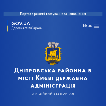
Портал в режимі тестування та наповнення
GOV.UA
Меню
Державні сайти України
Дніпровська районна в
місті Києві державна
адміністрація
офіційний вебпортал