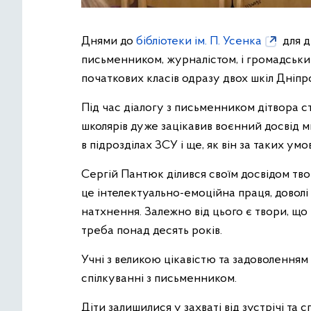
Днями до
бібліотеки ім. П. Усенка
для д
письменником, журналістом, і громадськи
початкових класів одразу двох шкіл Дніпр
Під час діалогу з письменником дітвора с
школярів дуже зацікавив воєнний досвід 
в підрозділах ЗСУ і ще, як він за таких умо
Сергій Пантюк ділився своїм досвідом твор
це інтелектуально-емоційна праця, доволі
натхнення. Залежно від цього є твори, що 
треба понад десять років.
Учні з великою цікавістю та задоволення
спілкуванні з письменником.
Діти залишилися у захваті від зустрічі та