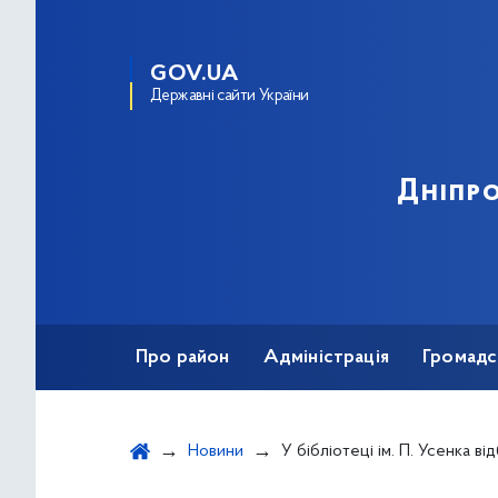
GOV.UA
Державні сайти України
Дніпро
Про район
Адміністрація
Громадс
Новини
У бібліотеці ім. П. Усенка відбулася зустріч українського письменника Сергія Пантюка та