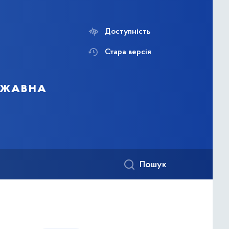
Доступність
Стара версія
ержавна
Пошук