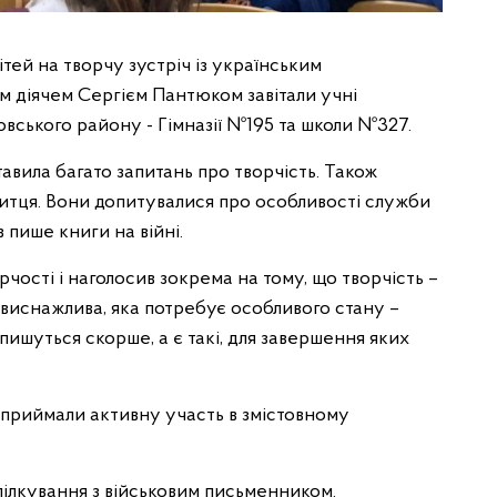
ітей на творчу зустріч із українським
м діячем Сергієм Пантюком завітали учні
овського району - Гімназії №195 та школи №327.
тавила багато запитань про творчість. Також
митця. Вони допитувалися про особливості служби
в пише книги на війні.
чості і наголосив зокрема на тому, що творчість –
 виснажлива, яка потребує особливого стану –
пишуться скорше, а є такі, для завершення яких
м приймали активну участь в змістовному
 спілкування з військовим письменником.