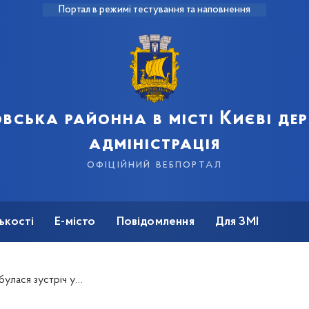
Портал в режимі тестування та наповнення
вська районна в місті Києві д
адміністрація
офіційний вебпортал
ькості
Е-місто
Повідомлення
Для ЗМІ
 учнів молодших класів Гімназії №195 та школи №327