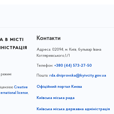
Контакти
 в місті
ністрація
Адреса:
02094, м. Київ, бульвар Івана
Котляревського,1/1
Телефон:
+380 (44) 573-27-50
 режимі
Пошта:
rda.dniprovska@kyivcity.gov.ua
Офіційний портал Києва
ліцензією
Creative
,
ernational license
Київська міська рада
Київська міська державна адміністрація