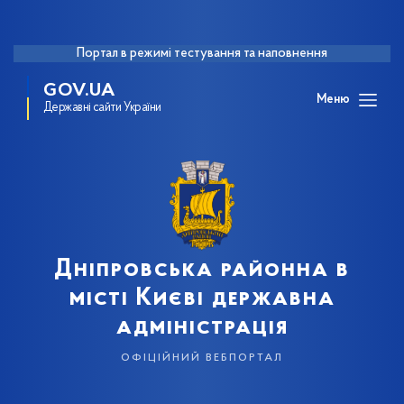
Портал в режимі тестування та наповнення
GOV.UA
Меню
Державні сайти України
Дніпровська районна в
місті Києві державна
адміністрація
офіційний вебпортал