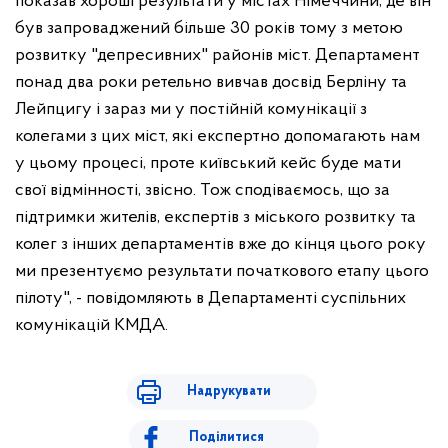
показав хороші результати у містах Німеччини, де він
був запроваджений більше 30 років тому з метою
розвитку "депресивних" районів міст. Департамент
понад два роки ретельно вивчав досвід Берліну та
Лейпцигу і зараз ми у постійній комунікації з
колегами з цих міст, які експертно допомагають нам
у цьому процесі, проте київський кейс буде мати
свої відмінності, звісно. Тож сподіваємось, що за
підтримки жителів, експертів з міського розвитку та
колег з інших департаментів вже до кінця цього року
ми презентуємо результати початкового етапу цього
пілоту", - повідомляють в Департаменті суспільних
комунікацій КМДА.
Надрукувати
Поділитися