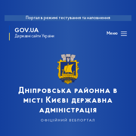
Портал в режимі тестування та наповнення
GOV.UA
Меню
Державні сайти України
Дніпровська районна в
місті Києві державна
адміністрація
офіційний вебпортал