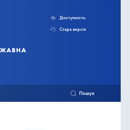
Доступність
Стара версія
ержавна
Пошук