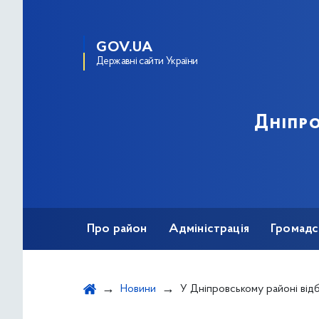
GOV.UA
Державні сайти України
Дніпро
Про район
Адміністрація
Громадс
Новини
У Дніпровському районі відбулася зустріч ветеранів і ветеранок із пре