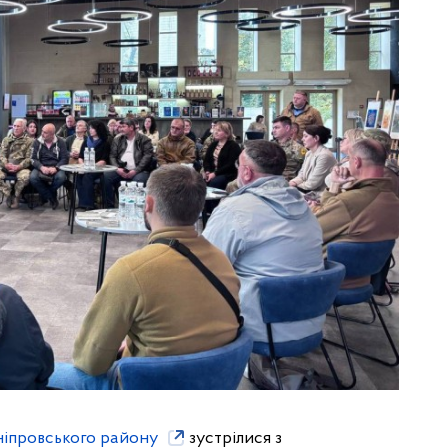
іпровського району
зустрілися з