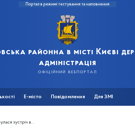
Портал в режимі тестування та наповнення
вська районна в місті Києві д
адміністрація
офіційний вебпортал
ькості
Е-місто
Повідомлення
Для ЗМІ
дставниками районної та міської влади