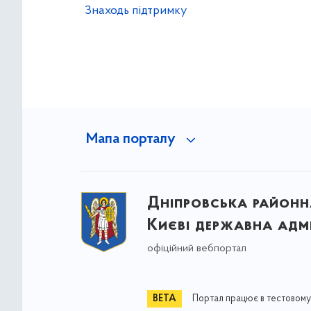
Знаходь підтримку
Мапа порталу
Дніпровська районна
Києві державна адмі
офіційний вебпортал
Портал працює в тестовому