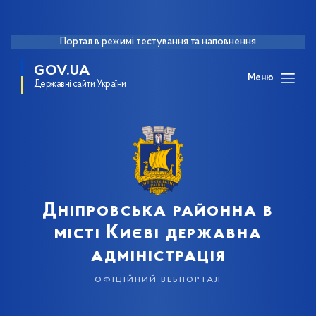
Портал в режимі тестування та наповнення
GOV.UA
Меню
Державні сайти України
Дніпровська районна в
місті Києві державна
адміністрація
офіційний вебпортал