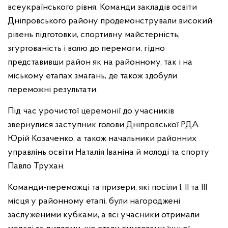
всеукраїнського рівня. Команди закладів освіти
Дніпровського району продемонстрували високий
рівень підготовки, спортивну майстерність,
згуртованість і волю до перемоги, гідно
представивши район як на районному, так і на
міському етапах змагань, де також здобули
переможні результати.
Під час урочистої церемонії до учасників
звернулися заступник голови Дніпровської РДА
Юрій Козаченко, а також начальники районних
управлінь освіти Наталія Іваніна й молоді та спорту
Павло Трухан.
Команди-переможці та призери, які посіли І, ІІ та ІІІ
місця у районному етапі, були нагороджені
заслуженими кубками, а всі учасники отримали