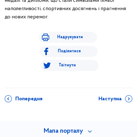
медалі та дипломи, що стали символами їхньої
наполегливості, спортивних досягнень і прагнення
до нових перемог.
Надрукувати
Поділитися
Твітнути
Попередня
Наступна
Мапа порталу