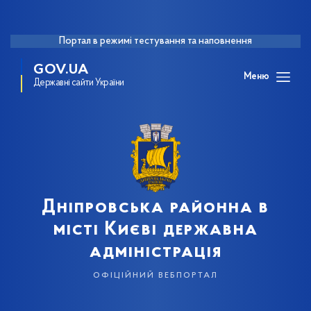
Портал в режимі тестування та наповнення
GOV.UA
Меню
Державні сайти України
Дніпровська районна в
місті Києві державна
адміністрація
офіційний вебпортал