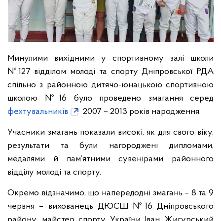
Минулими вихідними у спортивному залі школи
№127 відділом молоді та спорту Дніпровської РДА
спільно з районною дитячо-юнацькою спортивною
школою №16 було проведено змагання серед
фехтувальників
2007 – 2013 років народження.
Учасники змагань показали високі, як для свого віку,
результати та були нагороджені дипломами,
медалями й пам’ятними сувенірами районного
відділу молоді та спорту.
Окремо відзначимо, що напередодні змагань – 8 та 9
червня – вихованець ДЮСШ №16 Дніпровського
району, майстер спорту України Іван Жигурський