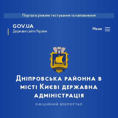
Портал в режимі тестування та наповнення
GOV.UA
Меню
Державні сайти України
Дніпровська районна в
місті Києві державна
адміністрація
офіційний вебпортал