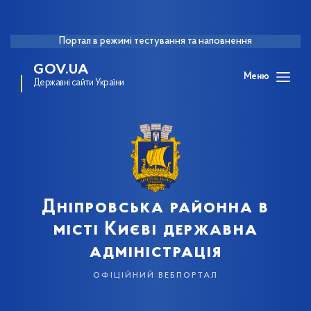
Портал в режимі тестування та наповнення
GOV.UA
Меню
Державні сайти України
Дніпровська районна в
місті Києві державна
адміністрація
офіційний вебпортал