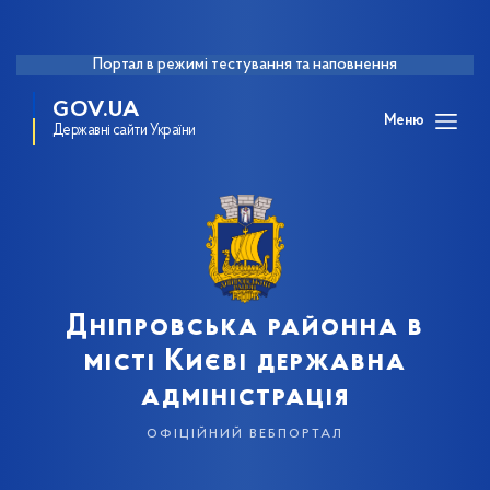
Портал в режимі тестування та наповнення
GOV.UA
Меню
Державні сайти України
Дніпровська районна в
місті Києві державна
адміністрація
офіційний вебпортал