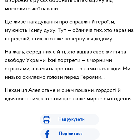
зі зброєю в руках боронять Батьківщину від
московитської навали.
Це живе нагадування про справжній героїзм,
мужність і силу духу. Тут — обличчя тих, хто зараз на
передовій, і тих, хто вже повернувся додому…
На жаль, серед них є й ті, хто віддав своє життя за
свободу України. Їхні портрети — з чорними
стрічками, а пам’ять про них — з нами назавжди. Ми
низько схиляємо голови перед Героями…
Нехай ця Алея стане місцем пошани, гордості й
вдячності тим, хто захищає наше мирне сьогодення.
Надрукувати
Поділитися