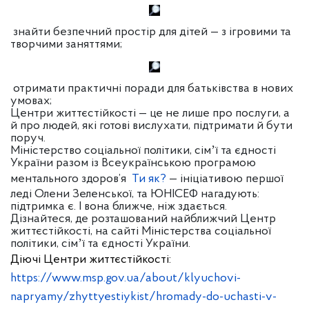
знайти безпечний простір для дітей — з ігровими та
творчими заняттями;
отримати практичні поради для батьківства в нових
умовах;
Центри життєстійкості — це не лише про послуги, а
й про людей, які готові вислухати, підтримати й бути
поруч.
Міністерство соціальної політики, сімʼї та єдності
України разом із Всеукраїнською програмою
ментального здоров’я
Ти як?
— ініціативою першої
леді Олени Зеленської, та ЮНІСЕФ нагадують:
підтримка є. І вона ближче, ніж здається.
Дізнайтеся, де розташований найближчий Центр
життєстійкості, на сайті Міністерства соціальної
політики, сімʼї та єдності України.
Діючі Центри життєстійкості:
https://www.msp.gov.ua/about/klyuchovi-
napryamy/zhyttyestiykist/hromady-do-uchasti-v-