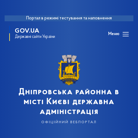
Портал в режимі тестування та наповнення
GOV.UA
Меню
Державні сайти України
Дніпровська районна в
місті Києві державна
адміністрація
офіційний вебпортал