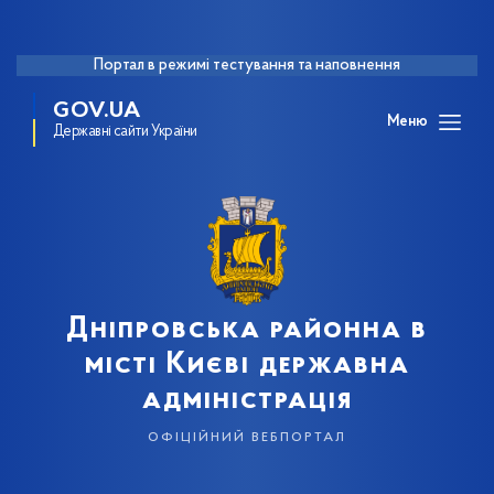
Портал в режимі тестування та наповнення
GOV.UA
Меню
Державні сайти України
Дніпровська районна в
місті Києві державна
адміністрація
офіційний вебпортал