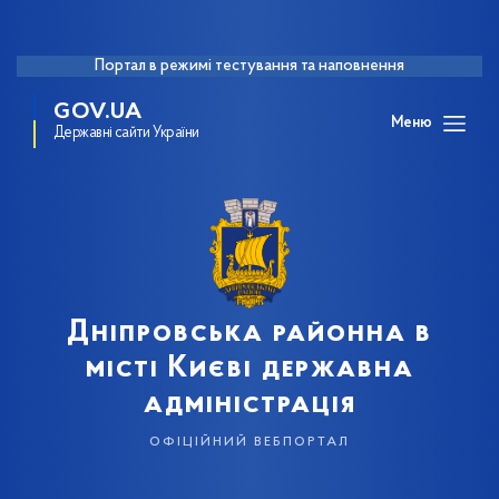
Портал в режимі тестування та наповнення
GOV.UA
Меню
Державні сайти України
Дніпровська районна в
місті Києві державна
адміністрація
офіційний вебпортал