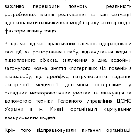
важливо перевірити повноту і реальність
розроблених планів реагування на такі ситуації,
вдосконалити навички взаємодії і врахувати вірогідні
фактори впливу тощо.
Зокрема, під час практичних навчань відпрацювали
такі дії, як розгортання штабу, відкачування води з
підтопленого об’єкта, вилучення з дна водойми
затонулого човна, зняття «потерпілих від повені» з
плавзасобу, що дрейфує, патрулювання, надання
екстреної медичної допомоги потерпілим у
складних метеорологічних умовах та евакуація за
допомогою техніки Головного управління ДСНС
України в м. Києві, організація харчування
евакуйованих людей.
Крім того відпрацьовували питання організації