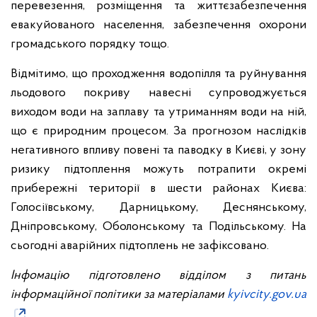
перевезення, розміщення та життєзабезпечення
евакуйованого населення, забезпечення охорони
громадського порядку тощо.
Відмітимо, що проходження водопілля та руйнування
льодового покриву навесні супроводжується
виходом води на заплаву та утриманням води на ній,
що є природним процесом. За прогнозом наслідків
негативного впливу повені та паводку в Києві, у зону
ризику підтоплення можуть потрапити окремі
прибережні території в шести районах Києва:
Голосіївському, Дарницькому, Деснянському,
Дніпровському, Оболонському та Подільському. На
сьогодні аварійних підтоплень не зафіксовано.
Інфомацію підготовлено відділом з питань
інформаційної політики за матеріалами
kyivcity.gov.ua