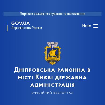
Портал в режимі тестування та наповнення
GOV.UA
Меню
Державні сайти України
Дніпровська районна в
місті Києві державна
адміністрація
офіційний вебпортал