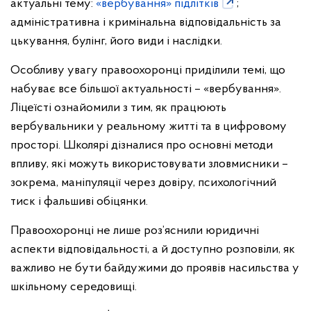
актуальні тему:
«вербування» підлітків
;
адміністративна і кримінальна відповідальність за
цькування, булінг, його види і наслідки.
Особливу увагу правоохоронці приділили темі, що
набуває все більшої актуальності – «вербування».
Ліцеїсті ознайомили з тим, як працюють
вербувальники у реальному житті та в цифровому
просторі. Школярі дізналися про основні методи
впливу, які можуть використовувати зловмисники –
зокрема, маніпуляції через довіру, психологічний
тиск і фальшиві обіцянки.
Правоохоронці не лише роз’яснили юридичні
аспекти відповідальності, а й доступно розповіли, як
важливо не бути байдужими до проявів насильства у
шкільному середовищі.