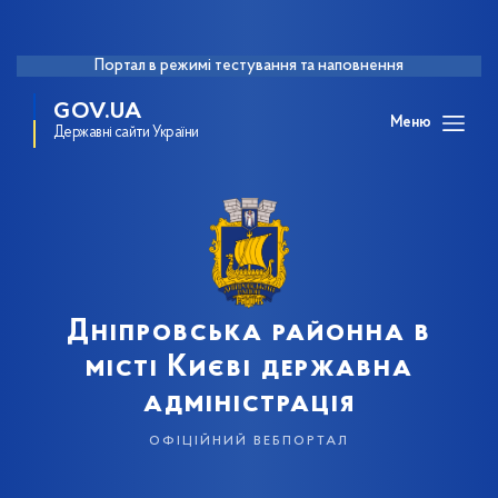
Портал в режимі тестування та наповнення
GOV.UA
Меню
Державні сайти України
Дніпровська районна в
місті Києві державна
адміністрація
офіційний вебпортал