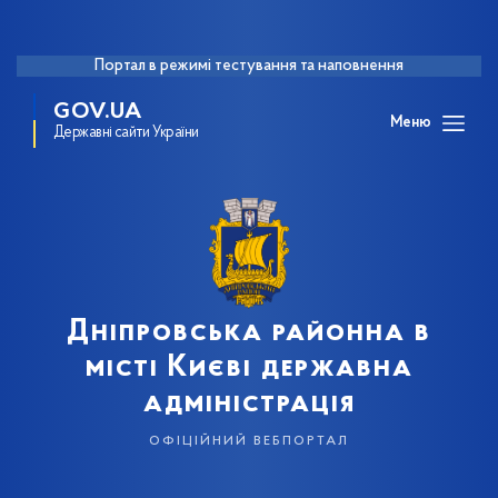
Портал в режимі тестування та наповнення
GOV.UA
Меню
Державні сайти України
Дніпровська районна в
місті Києві державна
адміністрація
офіційний вебпортал