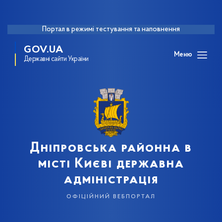
Портал в режимі тестування та наповнення
GOV.UA
Меню
Державні сайти України
Дніпровська районна в
місті Києві державна
адміністрація
офіційний вебпортал