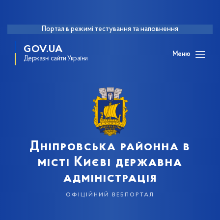
Портал в режимі тестування та наповнення
GOV.UA
Меню
Державні сайти України
Дніпровська районна в
місті Києві державна
адміністрація
офіційний вебпортал