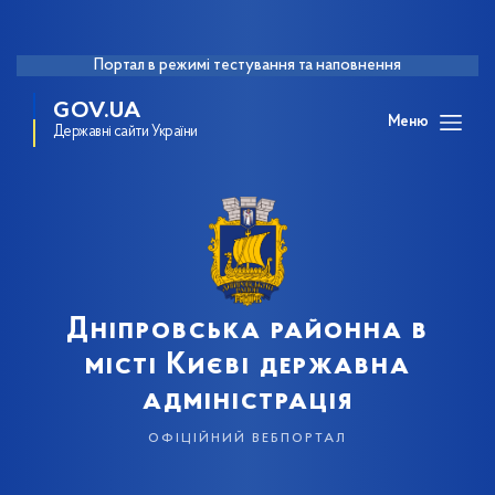
Портал в режимі тестування та наповнення
GOV.UA
Меню
Державні сайти України
Дніпровська районна в
місті Києві державна
адміністрація
офіційний вебпортал