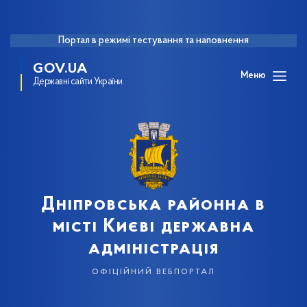
Портал в режимі тестування та наповнення
GOV.UA
Меню
Державні сайти України
Дніпровська районна в
місті Києві державна
адміністрація
офіційний вебпортал