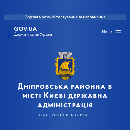
Портал в режимі тестування та наповнення
GOV.UA
Меню
Державні сайти України
Дніпровська районна в
місті Києві державна
адміністрація
офіційний вебпортал