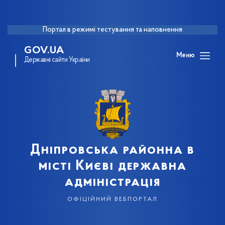
Портал в режимі тестування та наповнення
GOV.UA
Меню
Державні сайти України
Дніпровська районна в
місті Києві державна
адміністрація
офіційний вебпортал