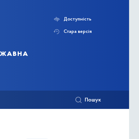
Доступність
Стара версія
ержавна
Пошук