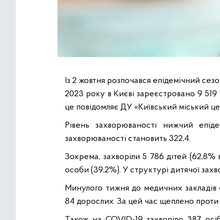
Із 2 жовтня розпочався епідемічний сезо
2023 року в Києві зареєстровано 9 519 
це повідомляє ДУ «Київський міський ц
Рівень захворюваності нижчий епіде
захворюваності становить 322,4.
Зокрема, захворіли 5 786 дітей (62,8% в
особи (39,2%). У структурі дитячої зах
Минулого тижня до медичних закладів сто
84 дорослих. За цей час щеплено проти 
Також на COVID-19 захворіло 387 осіб: