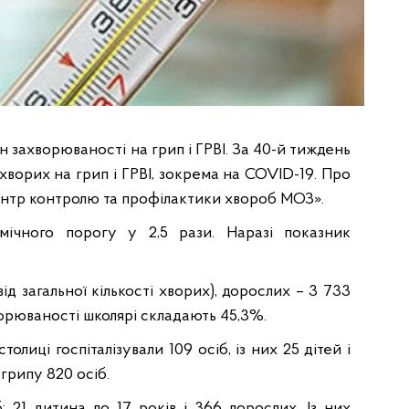
н захворюваності на грип і ГРВІ. За 40-й тиждень
хворих на грип і ГРВІ, зокрема на COVID-19. Про
ентр контролю та профілактики хвороб МОЗ».
мічного порогу у 2,5 рази. Наразі показник
ід загальної кількості хворих), дорослих – 3 733
ворюваності школярі складають 45,3%.
лиці госпіталізували 109 осіб, із них 25 дітей і
грипу 820 осіб.
 21 дитина до 17 років і 366 дорослих. Із них