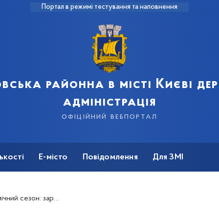
Портал в режимі тестування та наповнення
вська районна в місті Києві д
адміністрація
офіційний вебпортал
ькості
Е-місто
Повідомлення
Для ЗМІ
но 9 519 хворих на грип і ГРВІ