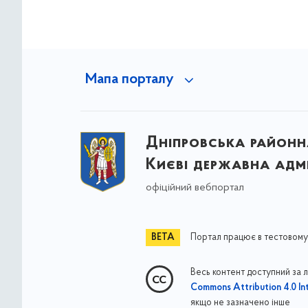
Мапа порталу
Дніпровська районна
Києві державна адмі
офіційний вебпортал
Портал працює в тестовому
Весь контент доступний за 
Commons Attribution 4.0 Int
якщо не зазначено інше