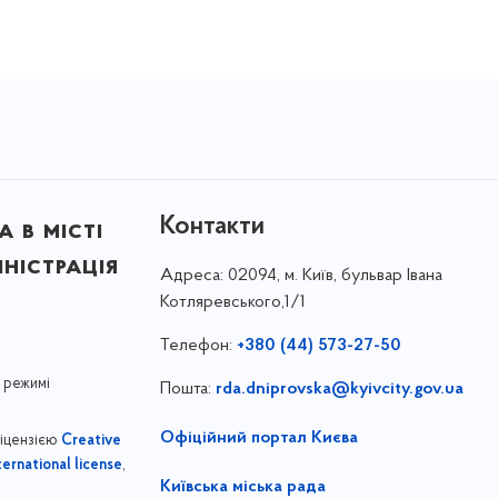
Контакти
 в місті
ністрація
Адреса:
02094, м. Київ, бульвар Івана
Котляревського,1/1
Телефон:
+380 (44) 573-27-50
 режимі
Пошта:
rda.dniprovska@kyivcity.gov.ua
Офіційний портал Києва
ліцензією
Creative
,
ernational license
Київська міська рада