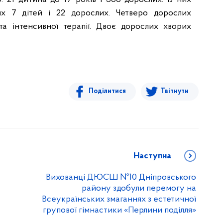
ких 7 дітей і 22 дорослих. Четверо дорослих
та інтенсивної терапії. Двоє дорослих хворих
Поділитися
Твітнути
Наступна
Вихованці ДЮСШ №10 Дніпровського
району здобули перемогу на
Всеукраїнських змаганнях з естетичної
групової гімнастики «Перлини поділля»